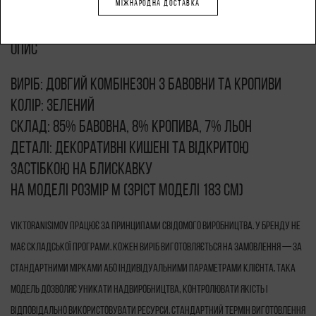
МІЖНАРОДНА ДОСТАВКА
Опис
Виріб: довгий комбінезон з бавовни та кропиви
Колір: зелений
Склад: 85% бавовна, 8% кропива, 7% льон
Деталі: декоративні кишені та відкритою
застібкою на блискавку
На моделі розмір M (зріст моделі 183 см)
VIKTORANISIMOV працює за принципами свідомого виробництва. У бренду не
має складської програми. Кожен виріб виготовляється на замовлення — за
стандартними мірками або індивідуальними параметрами клієнта. Така
модель дозволяє уникати надвиробництва, контролювати якість і
відповідально використовувати ресурси. Стандартний термін виготовлення