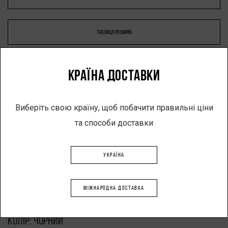
ТАБЛИЦЯ РОЗМІРІВ
КРАЇНА ДОСТАВКИ
-
+
Виберіть свою країну, щоб побачити правильні ціни
та способи доставки
ДОДАТИ В КОШИК
УКРАЇНА
Опис
МІЖНАРОДНА ДОСТАВКА
Виріб: довга двошарова бавовняна футболка
Колір: чорний