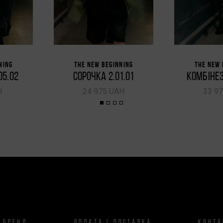
NING
THE NEW BEGINNING
THE NEW 
05.02
СОРОЧКА 2.01.01
КОМБІНЕЗ
H
24 975 UAH
33 9
 БРЕНД
ОПЛАТА І ДОСТАВКА
КОНТА