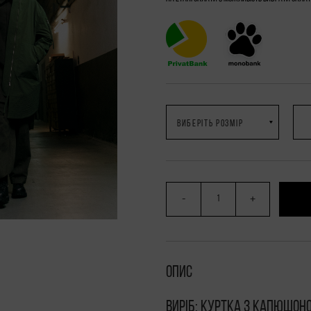
-
+
Опис
Виріб: куртка з капюшон