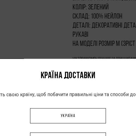
Колір: зелений
Склад: 100% нейлон
Деталі: декоративні дета
рукаві
На моделі розмір M (зріст
VIKTORANISIMOV працює за принципами
програми. Кожен виріб виготовляєть
КРАЇНА ДОСТАВКИ
індивідуальними параметрами клієнт
контролювати якість і відповідально
ть свою країну, щоб побачити правильні ціни та способи д
виготовлення — 5–7 робочих днів.
УКРАЇНА