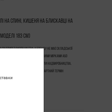
лі на спині, кишеня на блискавці на
 моделі 183 см)
 свідомого виробництва. У бренду не має складської
ся на замовлення — за стандартними мірками або
а. Така модель дозволяє уникати надвиробництва,
 використовувати ресурси. Стандартний термін
оставки