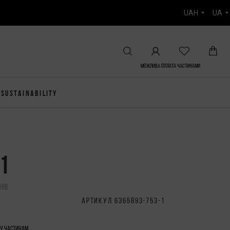
UAH
UA
Можлива Оплата частинами
SUSTAINABILITY
01
нів
АРТИКУЛ 6365893-753-1
ту частинам