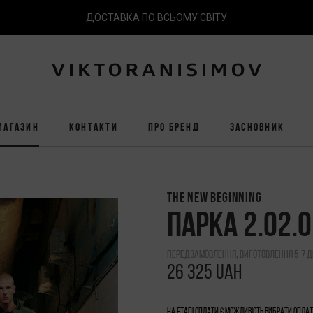
ДОСТАВКА ПО ВСЬОМУ СВІТУ
МАГАЗИН
КОНТАКТИ
ПРО БРЕНД
ЗАСНОВНИК
THE NEW BEGINNING
ПАРКА 2.02.
передзамовлення, виготовлення 5-7 д
26 325 UAH
На етапі оплати є можливість вибрати Опла