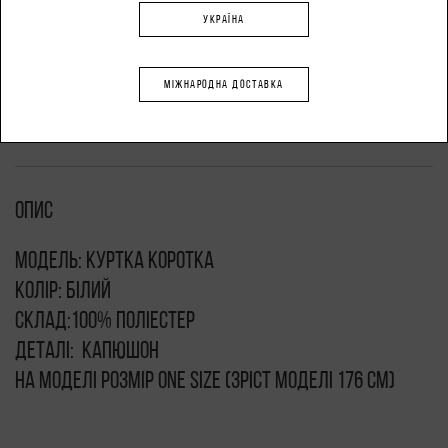
УКРАЇНА
-
+
МІЖНАРОДНА ДОСТАВКА
ДОДАТИ В КОШИК
Опис
Модель: куртка коротка
Колір: білий
Склад:100% поліестер
Деталі: капюшон
На моделі розмір ONE SIZE (зріст моделі 176 см)