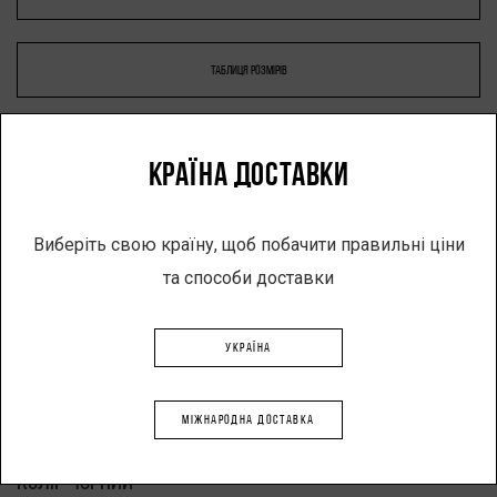
ТАБЛИЦЯ РОЗМІРІВ
КРАЇНА ДОСТАВКИ
-
+
Виберіть свою країну, щоб побачити правильні ціни
та способи доставки
ДОДАТИ В КОШИК
УКРАЇНА
Опис
МІЖНАРОДНА ДОСТАВКА
Виріб: куртка
Колір чорний