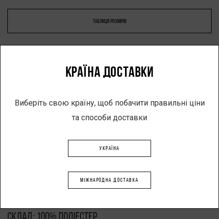
ТАБЛИЦЯ РОЗМІРІВ
КРАЇНА ДОСТАВКИ
-
+
Виберіть свою країну, щоб побачити правильні ціни
ДОДАТИ В КОШИК
та способи доставки
УКРАЇНА
Опис
МІЖНАРОДНА ДОСТАВКА
Виріб: куртка-кімоно
Колір чорний
Склад: 100% поліестер