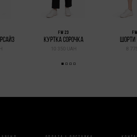
FW 23
FW
РСАЙЗ
КУРТКА СОРОЧКА
ШОРТИ 
H
10 350 UAH
8 77