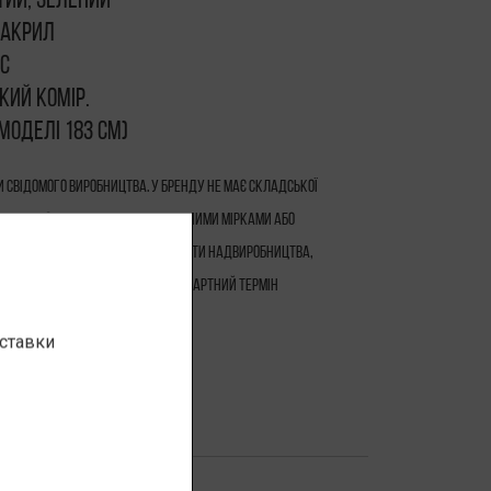
втий, зелений
 акрил
яс
окий комір.
 моделі 183 см)
 свідомого виробництва. У бренду не має складської
ся на замовлення — за стандартними мірками або
а. Така модель дозволяє уникати надвиробництва,
 використовувати ресурси. Стандартний термін
оставки