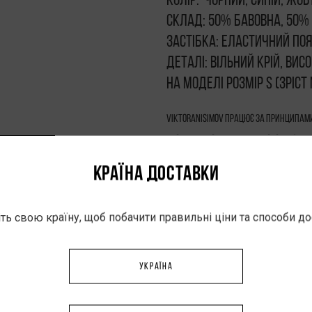
Колір: чорний, синій, жо
Склад: 50% бавовна, 50%
Застібка: еластичний по
Деталі: вільний крій, вис
На моделі розмір S (зріст
VIKTORANISIMOV працює за принципами
програми. Кожен виріб виготовляєть
індивідуальними параметрами клієнт
КРАЇНА ДОСТАВКИ
контролювати якість і відповідально
виготовлення — 5–7 робочих днів.
ть свою країну, щоб побачити правильні ціни та способи д
УКРАЇНА