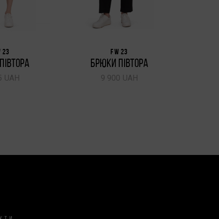
 23
FW 23
ПІВТОРА
БРЮКИ ПІВТОРА
КУРТК
5 UAH
9 900 UAH