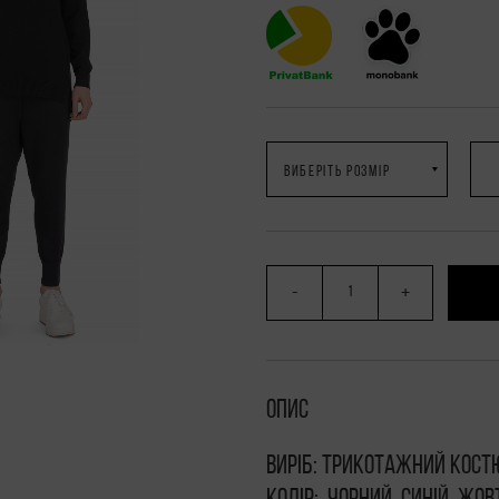
-
+
Опис
Виріб: трикотажний кос