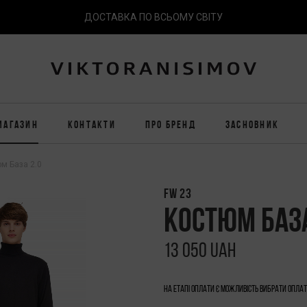
ДОСТАВКА ПО ВСЬОМУ СВІТУ
МАГАЗИН
КОНТАКТИ
ПРО БРЕНД
ЗАСНОВНИК
м База 2.0
FW 23
КОСТЮМ БАЗА
13 050 UAH
На етапі оплати є можливість вибрати Опла