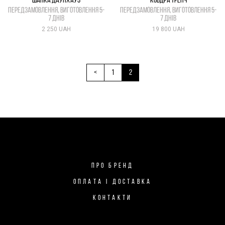
ШАПКА ДАУНХАУЗ
КОВДРА ТРЕНЧ
передзамовлення, виготовлення 5-
передзамовлення, виготовлення 5-
7 днів
7 днів
2 250 UAH
19 800 UAH
<
1
2
ПРО БРЕНД
ОПЛАТА І ДОСТАВКА
КОНТАКТИ